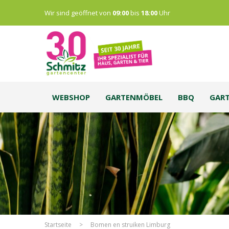
Wir sind geöffnet von
09:00
bis
18:00
Uhr
WEBSHOP
GARTENMÖBEL
BBQ
GAR
Startseite
>
Bomen en struiken Limburg