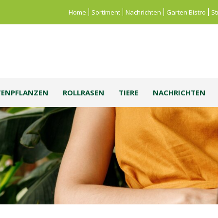
Home
Sortiment
Nachrichten
Garten Bistro
St
TENPFLANZEN
ROLLRASEN
TIERE
NACHRICHTEN