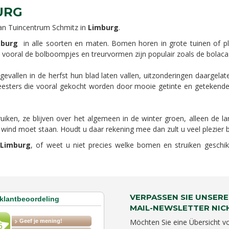
URG
van Tuincentrum Schmitz in
Limburg
.
mburg
in alle soorten en maten. Bomen horen in grote tuinen of pla
in, vooral de bolboompjes en treurvormen zijn populair zoals de bolaca
gevallen in de herfst hun blad laten vallen, uitzonderingen daargelate
heesters die vooral gekocht worden door mooie getinte en getekende b
en, ze blijven over het algemeen in de winter groen, alleen de lari
 wind moet staan. Houdt u daar rekening mee dan zult u veel plezier b
 Limburg
, of weet u niet precies welke bomen en struiken geschi
VERPASSEN SIE UNSERE
MAIL-NEWSLETTER NIC
Möchten Sie eine Übersicht v