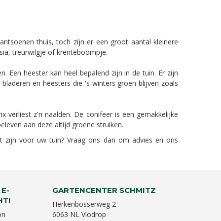
ntsoenen thuis, toch zijn er een groot aantal kleinere
sia, treurwilgje of krenteboompje.
n. Een heester kan heel bepalend zijn in de tuin. Er zijn
laderen en heesters die 's-winters groen blijven zoals
x verliest z'n naalden. De conifeer is een gemakkelijke
eleven aan deze altijd groene struiken.
kt zijn voor uw tuin? Vraag ons dan om advies en ons
 E-
GARTENCENTER SCHMITZ
HT!
Herkenbosserweg 2
on
6063 NL Vlodrop