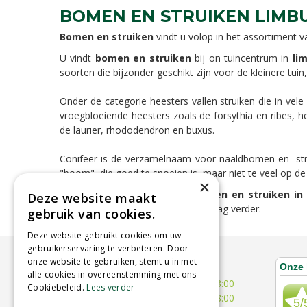
BOMEN EN STRUIKEN LIMB
Bomen en struiken
vindt u volop in het assortiment 
U vindt
bomen en struiken
bij on tuincentrum in
li
soorten die bijzonder geschikt zijn voor de kleinere tu
Onder de categorie heesters vallen struiken die in vele 
vroegbloeiende heesters zoals de forsythia en ribes, 
de laurier, rhododendron en buxus.
Conifeer is de verzamelnaam voor naaldbomen en -struik
"boom", die goed te snoeien is, maar niet te veel op de
×
Bent u op zoek naar mooie
bomen en struiken in
Deze website maakt
gediplomeerd personeel helpt u graag verder.
gebruik van cookies.
Deze website gebruikt cookies om uw
gebruikerservaring te verbeteren. Door
onze website te gebruiken, stemt u in met
ÖFFNUNGSZEITEN
alle cookies in overeenstemming met ons
Montag
09:00 - 18:00
Cookiebeleid.
Lees verder
Dienstag
09:00 - 18:00