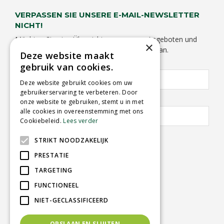
VERPASSEN SIE UNSERE E-MAIL-NEWSLETTER
NICHT!
Möchten Sie eine Übersicht von unseren Angeboten und
×
Aktivitäten empfangen? Melden Sie sich hier an.
Deze website maakt
Vorname:
Nachname:
gebruik van cookies.
Deze website gebruikt cookies om uw
gebruikerservaring te verbeteren. Door
E-Mail Adresse:
*
onze website te gebruiken, stemt u in met
alle cookies in overeenstemming met ons
Cookiebeleid.
Lees verder
STRIKT NOODZAKELIJK
PRESTATIE
TARGETING
GARTENCENTER SCHMITZ
FUNCTIONEEL
Herkenbosserweg 2
NIET-GECLASSIFICEERD
6063 NL Vlodrop
OPSLAAN EN SLUITEN