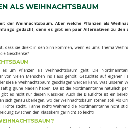
ZEN ALS WEIHNACHTSBAUM
er: der Weihnachtsbaum. Aber welche Pflanzen als Weihn
anfangs gedacht, denn es gibt ein paar Alternativen zu den 
liebt, dass sie direkt in den Sinn kommen, wenn es ums Thema Weih
 die Geschenke?
ACHTSBAUM
enn es um Pflanzen als Weihnachtsbaum geht. Die Nordmanntan
r von vielen Menschen ins Haus geholt. Gezüchtet auf eigenen F
er ideale Weihnachtsbaum geschlagen werden kann. Was unseren Weih
aftig grüne Nadeln haben. Da ist die Nordmanntanne natürlich per
bt es nicht nur diesen Klassiker. Auch die Blaufichte ist ein beli
man sich genau überlegen, wo der Weihnachtsbaum stehen soll. Als O
: Fichte sticht, Tanne nicht! Während die Nordmanntanne nicht stich
eidung zwischen den Klassikern gar nicht so leicht!
 WEIHNACHTSBAUM?