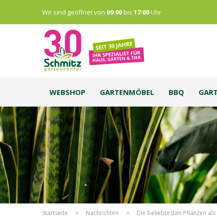
Wir sind geöffnet von
09:00
bis
17:00
Uhr
WEBSHOP
GARTENMÖBEL
BBQ
GAR
Startseite
>
Nachrichten
>
Die beliebtesten Pflanzen a