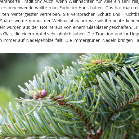
rankerte Tradition? Auch, wenn Weihnachten für viele ein sehr rel
 Wintersonnenwende wollte man Farbe im Haus haben. Das hat man mi
ten Wintergeister vertreiben. Sie versprachen Schutz und Fruchtba
. Später wurde daraus der Weihnachtsbaum wie wir ihn heute kenn
ln wurden aus der Not heraus von einem Glasbläser geschaffen. Er
 Glas, die einem Apfel sehr ähnlich sahen. Die Tradition und ihr Urs
h immer auf Nadelgehölze fällt. Die immergrünen Nadeln bringen Far