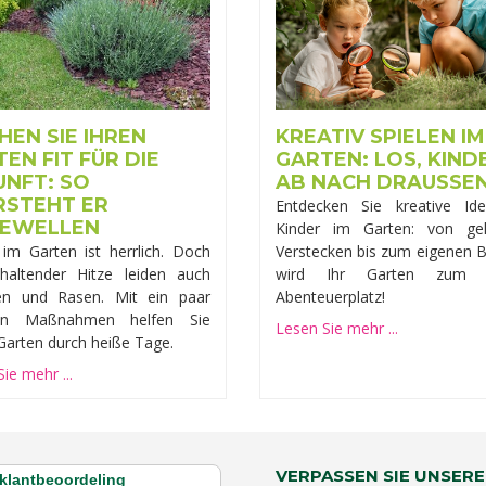
EN SIE IHREN
KREATIV SPIELEN IM
EN FIT FÜR DIE
GARTEN: LOS, KIND
UNFT: SO
AB NACH DRAUSSEN
RSTEHT ER
Entdecken Sie kreative Id
ZEWELLEN
Kinder im Garten: von ge
im Garten ist herrlich. Doch
Verstecken bis zum eigenen B
haltender Hitze leiden auch
wird Ihr Garten zum e
en und Rasen. Mit ein paar
Abenteuerplatz!
ren Maßnahmen helfen Sie
Lesen Sie mehr ...
Garten durch heiße Tage.
ie mehr ...
VERPASSEN SIE UNSERE