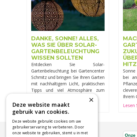
DANKE, SONNE! ALLES,
MACH
WAS SIE ÜBER SOLAR-
GART
GARTENBELEUCHTUNG
ZUK
WISSEN SOLLTEN
ÜBE
HIT
Entdecken Sie Solar-
Gartenbeleuchtung bei Gartencenter
Sonne 
Schmitz und bringen Sie Ihren Garten
bei an
mit nachhaltigem Licht, praktischen
Pflanz
Tipps und viel Atmosphäre zum
cleve
Strahlen.
Ihrem 
×
Deze website maakt
Lesen Sie mehr ...
Lesen S
gebruik van cookies.
Deze website gebruikt cookies om uw
gebruikerservaring te verbeteren. Door
onze website te gebruiken, stemt u in met
ÖFFNUNGSZEITEN