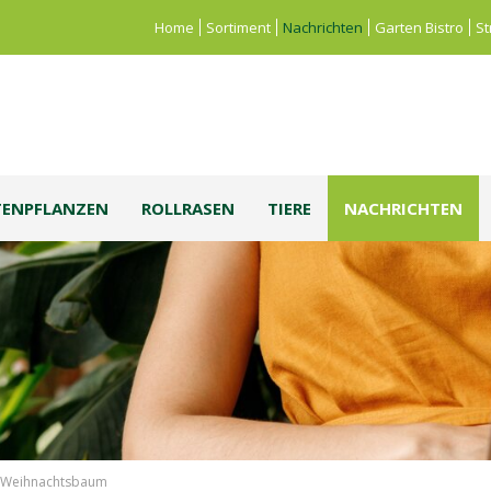
Home
Sortiment
Nachrichten
Garten Bistro
St
TENPFLANZEN
ROLLRASEN
TIERE
NACHRICHTEN
ls Weihnachtsbaum