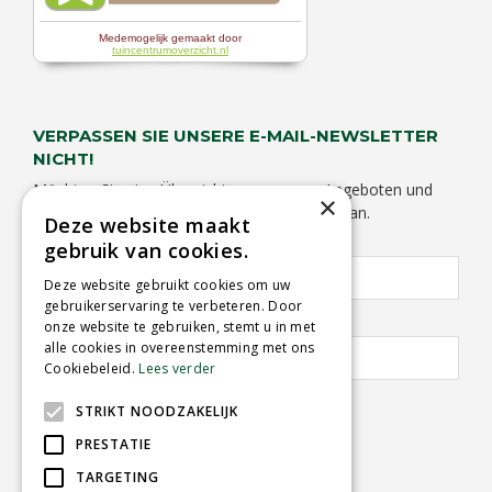
VERPASSEN SIE UNSERE E-MAIL-NEWSLETTER
NICHT!
Möchten Sie eine Übersicht von unseren Angeboten und
×
Aktivitäten empfangen? Melden Sie sich hier an.
Deze website maakt
Vorname:
Nachname:
gebruik van cookies.
Deze website gebruikt cookies om uw
gebruikerservaring te verbeteren. Door
E-Mail Adresse:
*
onze website te gebruiken, stemt u in met
alle cookies in overeenstemming met ons
Cookiebeleid.
Lees verder
STRIKT NOODZAKELIJK
PRESTATIE
TARGETING