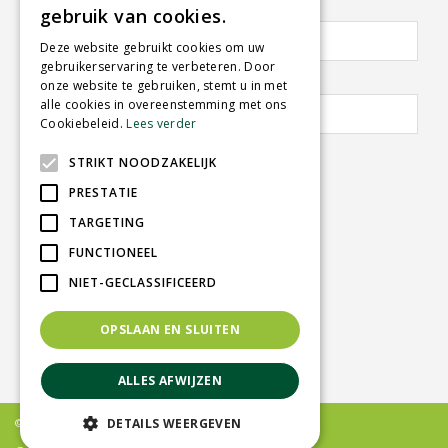
Vorname:
Nachname:
gebruik van cookies.
Deze website gebruikt cookies om uw
gebruikerservaring te verbeteren. Door
E-Mail Adresse:
*
onze website te gebruiken, stemt u in met
alle cookies in overeenstemming met ons
Cookiebeleid.
Lees verder
STRIKT NOODZAKELIJK
PRESTATIE
TARGETING
GARTENCENTER SCHMITZ
FUNCTIONEEL
Herkenbosserweg 2
NIET-GECLASSIFICEERD
6063 NL Vlodrop
OPSLAAN EN SLUITEN
Telefon:
0031-475-535919
info@tuincentrumschmitz.nl
ALLES AFWIJZEN
© Gardencenter Schmitz
DETAILS WEERGEVEN