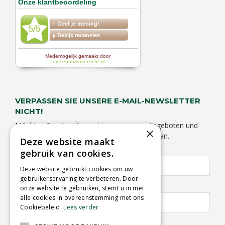
VERPASSEN SIE UNSERE E-MAIL-NEWSLETTER
NICHT!
Möchten Sie eine Übersicht von unseren Angeboten und
×
Aktivitäten empfangen? Melden Sie sich hier an.
Deze website maakt
Vorname:
Nachname:
gebruik van cookies.
Deze website gebruikt cookies om uw
gebruikerservaring te verbeteren. Door
E-Mail Adresse:
*
onze website te gebruiken, stemt u in met
alle cookies in overeenstemming met ons
Cookiebeleid.
Lees verder