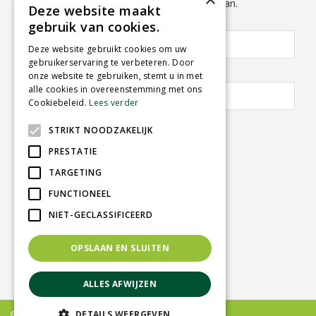
Aktivitäten empfangen? Melden Sie sich hier an.
Deze website maakt
Vorname:
Nachname:
gebruik van cookies.
Deze website gebruikt cookies om uw
gebruikerservaring te verbeteren. Door
E-Mail Adresse:
*
onze website te gebruiken, stemt u in met
alle cookies in overeenstemming met ons
Cookiebeleid.
Lees verder
STRIKT NOODZAKELIJK
PRESTATIE
TARGETING
GARTENCENTER SCHMITZ
FUNCTIONEEL
Herkenbosserweg 2
NIET-GECLASSIFICEERD
6063 NL Vlodrop
OPSLAAN EN SLUITEN
Telefon:
0031-475-535919
info@tuincentrumschmitz.nl
ALLES AFWIJZEN
DETAILS WEERGEVEN
© Gardencenter Schmitz